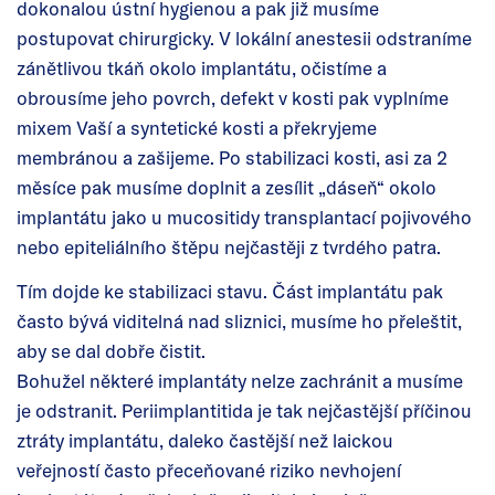
dokonalou ústní hygienou a pak již musíme
postupovat chirurgicky. V lokální anestesii odstraníme
zánětlivou tkáň okolo implantátu, očistíme a
obrousíme jeho povrch, defekt v kosti pak vyplníme
mixem Vaší a syntetické kosti a překryjeme
membránou a zašijeme. Po stabilizaci kosti, asi za 2
měsíce pak musíme doplnit a zesílit „dáseň“ okolo
implantátu jako u mucositidy transplantací pojivového
nebo epiteliálního štěpu nejčastěji z tvrdého patra.
Tím dojde ke stabilizaci stavu. Část implantátu pak
často bývá viditelná nad sliznici, musíme ho přeleštit,
aby se dal dobře čistit.
Bohužel některé implantáty nelze zachránit a musíme
je odstranit. Periimplantitida je tak nejčastější příčinou
ztráty implantátu, daleko častější než laickou
veřejností často přeceňované riziko nevhojení