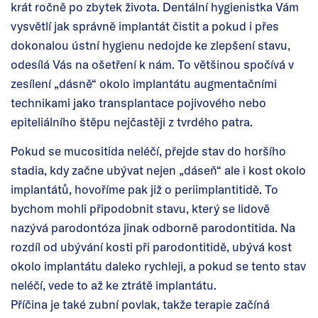
krát ročně po zbytek života. Dentální hygienistka Vám
vysvětlí jak správně implantát čistit a pokud i přes
dokonalou ústní hygienu nedojde ke zlepšení stavu,
odesílá Vás na ošetření k nám. To většinou spočívá v
zesílení „dásně“ okolo implantátu augmentačními
technikami jako transplantace pojivového nebo
epiteliálního štěpu nejčastěji z tvrdého patra.
Pokud se mucositida neléčí, přejde stav do horšího
stadia, kdy začne ubývat nejen „dáseň“ ale i kost okolo
implantátů, hovoříme pak již o periimplantitidě. To
bychom mohli připodobnit stavu, který se lidově
nazývá parodontóza jinak odborně parodontitida. Na
rozdíl od ubývání kosti při parodontitidě, ubývá kost
okolo implantátu daleko rychleji, a pokud se tento stav
neléčí, vede to až ke ztrátě implantátu.
Příčina je také zubní povlak, takže terapie začíná